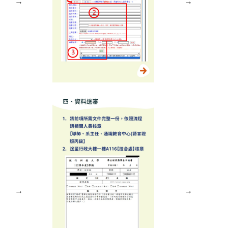
→
→
→
→