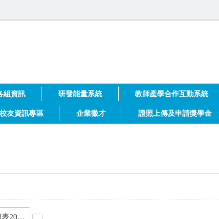
大學 技術合作處
各組資訊
研發能量系統
教師產學合作互動系統
校友資訊專區
企業徵才
證照上傳及申請獎學金
校園刊登總表202604科技大學_管制明文_.xlsx