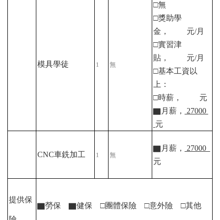
□無
□獎助學
金， 元/
月
□實習津
貼， 元/
月
模具學徒
1
無
□基本工資以
上：
□時薪， 元
▇
月薪，
27000
元
▇
月薪，
27000
CNC
車銑加工
1
無
元
提供保
▇
勞保
▇
健保 □團體保險 □意外險 □其他
險