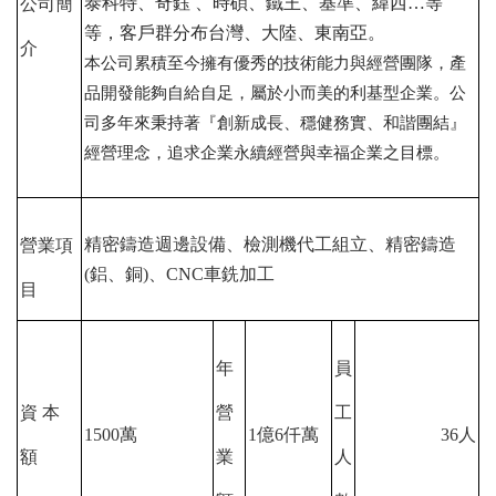
泰科特、奇鈺 、時碩、鐵王、基準、緯西…等
公司簡
等，客戶群分布台灣、大陸、東南亞。
介
本公司累積至今擁有優秀的技術能力與經營團隊，產
品開發能夠自給自足，屬於小而美的利基型企業。公
司多年來秉持著『創新成長、穩健務實、和諧團結』
經營理念，追求企業永續經營與幸福企業之目標。
精密鑄造週邊設備、檢測機代工組立、精密鑄造
營業項
(
鋁、銅
)
、
CNC
車銑加工
目
年
員
資 本
營
工
1500
萬
1
億6
仟萬
36
人
額
業
人