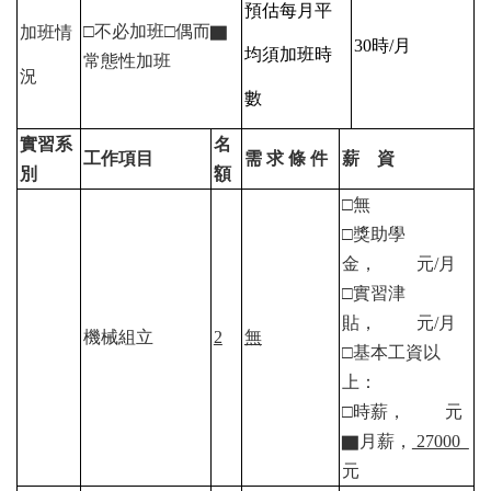
預估每月平
□不必加班□偶而
▇
加班情
30
時/
月
均須加班時
常態性加班
況
數
實習系
名
工作項目
需 求 條 件
薪 資
別
額
□無
□獎助學
金， 元/
月
□實習津
貼， 元/
月
機械組立
2
無
□基本工資以
上：
□時薪， 元
▇
月薪，
27000
元