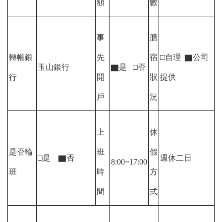
額
數
事
膳
轉帳銀
先
宿
□自理
▇
公司
玉山銀行
▇
是 □否
行
開
狀
提供
戶
況
上
休
是否輪
班
假
□是
▇
否
週休二日
8:00~17:00
班
時
方
間
式