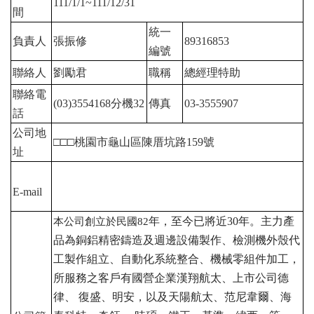
111/1/1~111/12/31
間
統一
負責人
張振修
89316853
編號
聯絡人
劉勵君
職稱
總經理特助
聯絡電
(03)3554168
分機32
傳真
03-3555907
話
公司地
□□□桃園市龜山區陳厝坑路159
號
址
E-mail
年，至今已將近30
年。主力產
本公司創立於民國82
品為銅鋁精密鑄造及週邊設備製作、檢測機外殼代
工製作組立、自動化系統整合、機械零組件加工，
所服務之客戶有國營企業漢翔航太、上市公司德
律、 復盛、明安，以及天陽航太、范尼韋爾、海