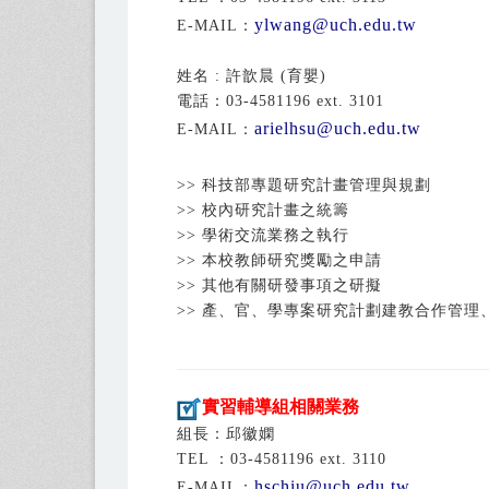
ylwang
@uch.edu.tw
E-MAIL：
姓名 : 許歆晨 (育嬰)
電話：03-4581196
ext.
3101
arielhsu@uch.edu.tw
E-MAIL
：
>> 科技部專題研究計畫管理與規劃
>> 校內研究計畫之統籌
>> 學術交流業務之執行
>> 本校教師研究獎勵之申請
>> 其他有關研發事項之研擬
>> 產、官、學專案研究計劃建教合作管理
實習輔導組相關業務
組長：
邱徽嫻
TEL ：03-4581196 ext.
3110
hschiu
@uch.edu.tw
E-MAIL：