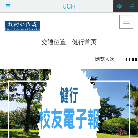
UCH
Togg
健行科技大学 技术合作处
navig
交通位置
健行首页
:::
浏览人次：